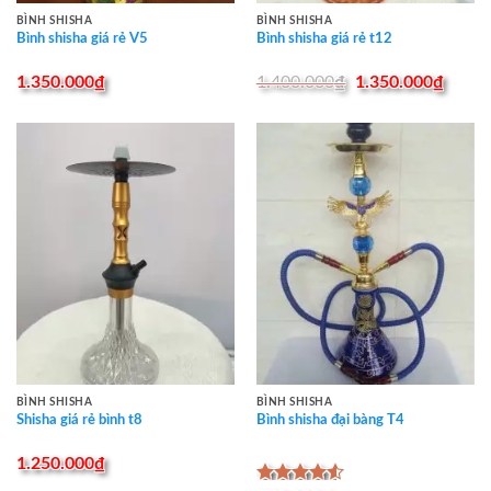
BÌNH SHISHA
BÌNH SHISHA
Bình shisha giá rẻ V5
Bình shisha giá rẻ t12
Original
Curre
1.350.000
₫
1.400.000
₫
1.350.000
₫
price
price
was:
is:
1.400.000₫.
1.350
BÌNH SHISHA
BÌNH SHISHA
Shisha giá rẻ bình t8
Bình shisha đại bàng T4
1.250.000
₫