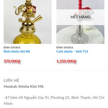
HẾT HÀNG
BÌNH SHISHA
BÌNH SHISHA
Bình shisha nhỏ N6
Cafe shisha – bình T16
370.000
₫
1.250.000
₫
LIÊN HỆ
Hookah Shisha Kim Mã
-47 hẻm 69 Nguyễn Gia Trí, Phường 25, Bình Thạnh, Hồ Chí
Minh