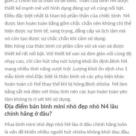
gồm 2 chính đó là thân và đế bình. Thân của binh N4 được
thiết kế mạnh mẽ với hình dạng đáng sợ vô cùng nổi bật.
Điều đặc biệt nhất là tòan bộ phần thân của chiếc bình N4
được làm hoàn toàn bằng gốm chắc chắn nên không chỉ thể
hiện được sự tinh tế, sang trọng, đẳng cấp và lịch lãm mà
nó còn tạo được sự chắc chắn khi cầm sử dụng.
Bên hông của thân bình có phần cắm vòi và van xả được
thiết kế rất nổi bật. Với thiết kế van xả đơn giản nổi cùng độ
nhạy cao, chỉ cần hút nhẹ nút lượng khói ổn định.Bình N4
mang nhiều tính năng vượt trội .Lượng khói ổn dịnh cho 1
mẫu bình nhỏ.Đặc biệt là thân bình và các phụ kiện khác
hoàn toàn có thể thay thế khi bị hỏng.Bình shisha N4 làm
bằng sắt mã điện với thủy tinh nên các bạn hoàn toàn yên
tâm không lo rỉ sét khi sử dụng.
Địa điểm bán bình mini nhỏ đẹp nhỏ N4 lâu
chính hãng ở đâu?
Mua bình mini nhỏ đẹp nhỏ N4 lâu ở đâu chính hãng luôn
là vấn đề khiến nhiều người hút shisha không khỏi đau đầu.