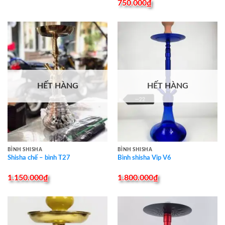
Được xếp
750.000
₫
hạng
4.50
5 sao
HẾT HÀNG
HẾT HÀNG
BÌNH SHISHA
BÌNH SHISHA
Shisha chế – bình T27
Bình shisha Vip V6
1.150.000
₫
1.800.000
₫