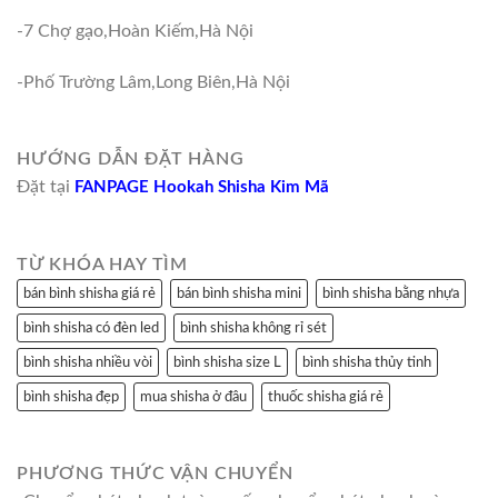
-7 Chợ gạo,Hoàn Kiếm,Hà Nội
-Phố Trường Lâm,Long Biên,Hà Nội
HƯỚNG DẪN ĐẶT HÀNG
Đặt tại
FANPAGE Hookah Shisha Kim Mã
TỪ KHÓA HAY TÌM
bán bình shisha giá rẻ
bán bình shisha mini
bình shisha bằng nhựa
bình shisha có đèn led
bình shisha không rỉ sét
bình shisha nhiều vòi
bình shisha size L
bình shisha thủy tinh
bình shisha đẹp
mua shisha ở đâu
thuốc shisha giá rẻ
PHƯƠNG THỨC VẬN CHUYỂN