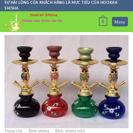
Skip
SỰ HÀI LÒNG CỦA KHÁCH HÀNG LÀ MỤC TIÊU CỦA HOOKAH
SHISHA
to
content
0
Trang chủ
/
Bình shisha
/
Bình shisha mini