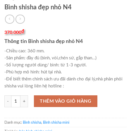
Bình shisha đẹp nhỏ N4
₫
370.000
Thông tin Bình shisha đẹp nhỏ N4
-Chiều cao: 360 mm.
-Sản phẩm: đầy đủ (bình, vòi,chén sứ, gắp than…)
-Số lượng người dùng/ bình: từ 1-3 người.
-Phù hợp mô hình: hút tại nhà.
-Để biết thêm chính sách ưu đãi dành cho đại lý,nhà phân phôi
shisha vui lòng liên hệ hotline :
Bình shisha đẹp nhỏ N4 số lượng
THÊM VÀO GIỎ HÀNG
Danh mục:
Bình shisha
,
Bình shisha mini