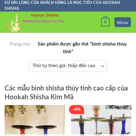
Skip
SỰ HÀI LÒNG CỦA KHÁCH HÀNG LÀ MỤC TIÊU CỦA HOOKAH
SHISHA
to
content
0
Trang chủ
/
Sản phẩm được gắn thẻ “bình shisha thủy
tinh”
Các mẫu bình shisha thủy tinh cao cấp của
Hookah Shisha Kim Mã
-4%