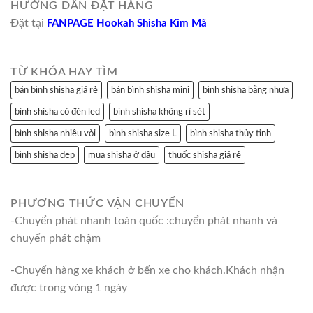
HƯỚNG DẪN ĐẶT HÀNG
Đặt tại
FANPAGE Hookah Shisha Kim Mã
TỪ KHÓA HAY TÌM
bán bình shisha giá rẻ
bán bình shisha mini
bình shisha bằng nhựa
bình shisha có đèn led
bình shisha không rỉ sét
bình shisha nhiều vòi
bình shisha size L
bình shisha thủy tinh
bình shisha đẹp
mua shisha ở đâu
thuốc shisha giá rẻ
PHƯƠNG THỨC VẬN CHUYỂN
-Chuyển phát nhanh toàn quốc :chuyển phát nhanh và
chuyển phát chậm
-Chuyển hàng xe khách ở bến xe cho khách.Khách nhận
được trong vòng 1 ngày