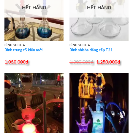
HẾT HÀNG
HẾT HÀNG
BÌNH SHISHA
BÌNH SHISHA
Bình trung t5 kiểu mới
Bình shisha đẳng cấp T21
Original
Curre
1.050.000
₫
1.300.000
₫
1.250.000
₫
price
price
was:
is:
1.300.000₫.
1.250