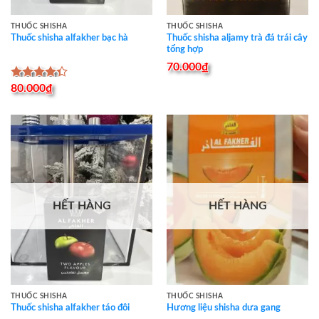
THUỐC SHISHA
THUỐC SHISHA
Thuốc shisha aljamy trà đá trái cây
Thuốc shisha alfakher bạc hà
tổng hợp
70.000
₫
Được xếp
80.000
₫
hạng
4.33
5 sao
HẾT HÀNG
HẾT HÀNG
THUỐC SHISHA
THUỐC SHISHA
Thuốc shisha alfakher táo đôi
Hương liệu shisha dưa gang