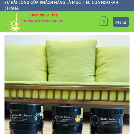
Skip
SỰ HÀI LÒNG CỦA KHÁCH HÀNG LÀ MỤC TIÊU CỦA HOOKAH
SHISHA
to
content
0