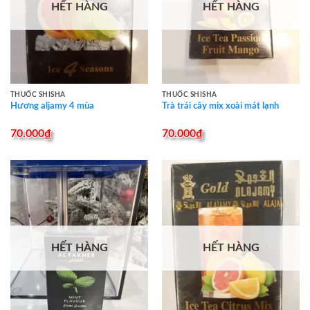
HẾT HÀNG
HẾT HÀNG
THUỐC SHISHA
THUỐC SHISHA
Hương aljamy 4 mùa
Trà trái cây mix xoài mát lạnh
70.000
₫
70.000
₫
HẾT HÀNG
HẾT HÀNG