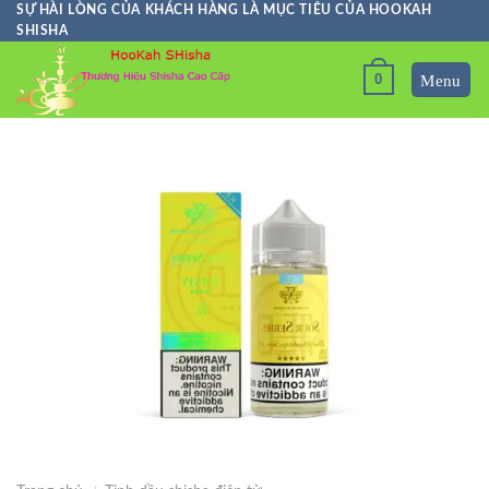
Skip
SỰ HÀI LÒNG CỦA KHÁCH HÀNG LÀ MỤC TIÊU CỦA HOOKAH
SHISHA
to
content
0