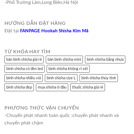
-Phố Trường Lâm,Long Biên,Hà Nội
HƯỚNG DẪN ĐẶT HÀNG
Đặt tại
FANPAGE Hookah Shisha Kim Mã
TỪ KHÓA HAY TÌM
bán bình shisha giá rẻ
bán bình shisha mini
bình shisha bằng nhựa
bình shisha có đèn led
bình shisha không rỉ sét
bình shisha nhiều vòi
bình shisha size L
bình shisha thủy tinh
bình shisha đẹp
mua shisha ở đâu
thuốc shisha giá rẻ
PHƯƠNG THỨC VẬN CHUYỂN
-Chuyển phát nhanh toàn quốc :chuyển phát nhanh và
chuyển phát chậm