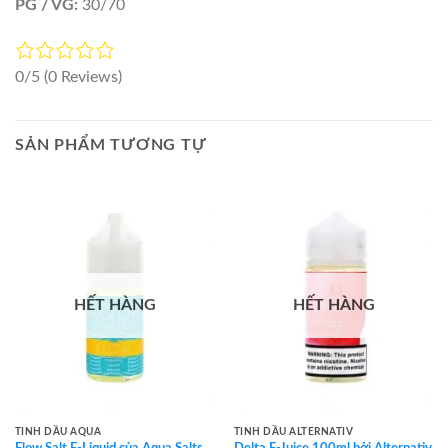
PG / VG:
30/70
0/5
(0 Reviews)
SẢN PHẨM TƯƠNG TỰ
HẾT HÀNG
HẾT HÀNG
TINH DẦU AQUA
TINH DẦU ALTERNATIV