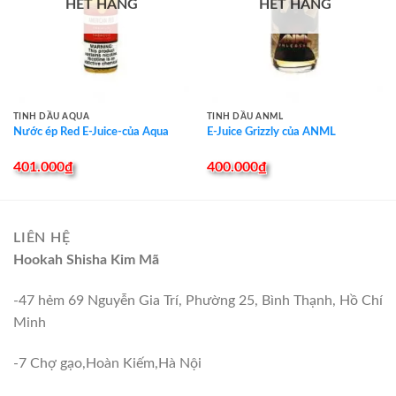
HẾT HÀNG
HẾT HÀNG
TINH DẦU AQUA
TINH DẦU ANML
Nước ép Red E-Juice-của Aqua
E-Juice Grizzly của ANML
401.000
₫
400.000
₫
LIÊN HỆ
Hookah Shisha Kim Mã
-47 hẻm 69 Nguyễn Gia Trí, Phường 25, Bình Thạnh, Hồ Chí
Minh
-7 Chợ gạo,Hoàn Kiếm,Hà Nội