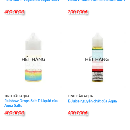
Flow Salt E-Liquid của Aqua Salts
Delta E-Juice 100ml bởi Alternativ
400.000
₫
300.000
₫
HẾT HÀNG
HẾT HÀNG
TINH DẦU AQUA
TINH DẦU AQUA
Rainbow Drops Salt E-Liquid của
E-Juice nguyên chất của Aqua
Aqua Salts
400.000
₫
400.000
₫