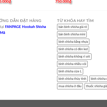
0.000
₫
750.000
₫
ỚNG DẪN ĐẶT HÀNG
TỪ KHÓA HAY TÌM
tại
FANPAGE Hookah Shisha
bán bình shisha giá rẻ
 Mã
bán bình shisha mini
bình shisha bằng nhựa
bình shisha có đèn led
bình shisha không rỉ sét
bình shisha nhiều vòi
bình shisha size L
bình shisha thủy tinh
bình shisha
mua shisha ở đâu
thuốc shisha giá