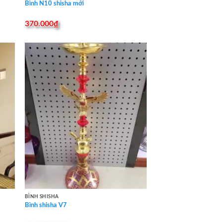
Bình N10 shisha mới
370.000
₫
BÌNH SHISHA
Bình shisha V7