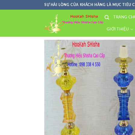
Skip
SỰ HÀI LÒNG CỦA KHÁCH HÀNG LÀ MỤC TIÊU 
to
TRANG CH
content
GIỚI THIỆU