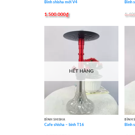
Bình shisha mới V4
Bình s
1.500.000
₫
1.40
HẾT HÀNG
BÌNH SHISHA
BÌNH 
Cafe shisha – bình T16
Bình 