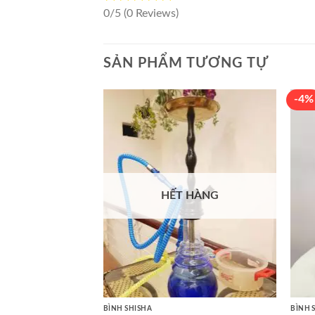
0/5
(0 Reviews)
SẢN PHẨM TƯƠNG TỰ
-4%
HẾT HÀNG
BÌNH SHISHA
BÌNH 