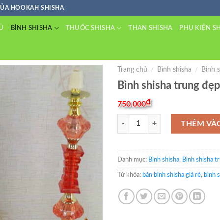
CỦA HOOKAH SHISHA
BÌNH SHISHA
THUỐC SHISHA
Ủ
THAN SHISHA
PHỤ KIỆN S
Trang chủ
/
Bình shisha
/
Bình 
Bình shisha trung đẹp
₫
750.000
Bình shisha trung đẹp giá rẻ T2 số
THÊM VÀ
Danh mục:
Bình shisha
,
Bình shisha t
Từ khóa:
bán bình shisha giá rẻ
,
bình 