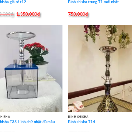
hisha giá rẻ t12
Bình shisha trung T1 mới nhất
Original
Current
0.000
₫
1.350.000
₫
750.000
₫
price
price
was:
is:
1.400.000₫.
1.350.000₫.
SHISHA
BÌNH SHISHA
shisha T33 Hình chữ nhật đủ màu
Bình shisha T14