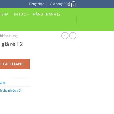
₫
Đăng nhập
Giỏ hàng /
0
0
TIN TỨC
HISHA
HÀNG THANH LÝ
shisha trung
 giá rẻ T2
 lượng
O GIỎ HÀNG
rung
shisha nhiều vòi