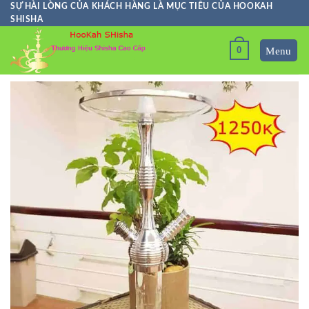
Skip
SỰ HÀI LÒNG CỦA KHÁCH HÀNG LÀ MỤC TIÊU CỦA HOOKAH
SHISHA
to
content
0