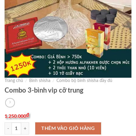
Trang chủ
/
Bình shisha
/
Combo bộ bình shisha đầy đủ
Combo 3-bình vip cỡ trung
₫
1.250.000
Combo 3-bình vip cỡ trung số lượng
THÊM VÀO GIỎ HÀNG