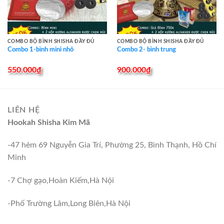
COMBO BỘ BÌNH SHISHA ĐẦY ĐỦ
COMBO BỘ BÌNH SHISHA ĐẦY ĐỦ
Combo 1-bình mini nhỏ
Combo 2- bình trung
550.000
₫
900.000
₫
LIÊN HỆ
Hookah Shisha Kim Mã
-47 hẻm 69 Nguyễn Gia Trí, Phường 25, Bình Thạnh, Hồ Chí
Minh
-7 Chợ gạo,Hoàn Kiếm,Hà Nội
-Phố Trường Lâm,Long Biên,Hà Nội