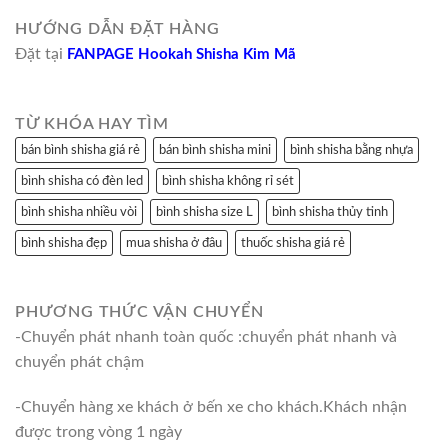
HƯỚNG DẪN ĐẶT HÀNG
Đặt tại
FANPAGE Hookah Shisha Kim Mã
TỪ KHÓA HAY TÌM
bán bình shisha giá rẻ
bán bình shisha mini
bình shisha bằng nhựa
bình shisha có đèn led
bình shisha không rỉ sét
bình shisha nhiều vòi
bình shisha size L
bình shisha thủy tinh
bình shisha đẹp
mua shisha ở đâu
thuốc shisha giá rẻ
PHƯƠNG THỨC VẬN CHUYỂN
-Chuyển phát nhanh toàn quốc :chuyển phát nhanh và
chuyển phát chậm
-Chuyển hàng xe khách ở bến xe cho khách.Khách nhận
được trong vòng 1 ngày