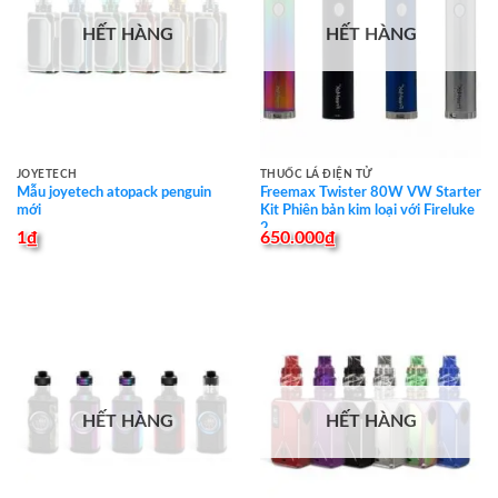
HẾT HÀNG
HẾT HÀNG
JOYETECH
THUỐC LÁ ĐIỆN TỬ
Mẫu joyetech atopack penguin
Freemax Twister 80W VW Starter
mới
Kit Phiên bản kim loại với Fireluke
2
1
₫
650.000
₫
HẾT HÀNG
HẾT HÀNG