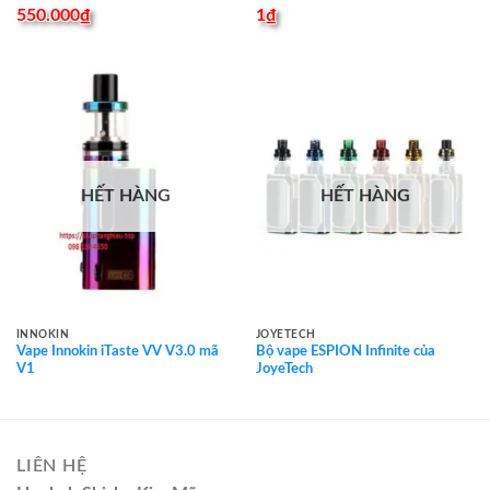
550.000
₫
1
₫
HẾT HÀNG
HẾT HÀNG
INNOKIN
JOYETECH
Vape Innokin iTaste VV V3.0 mã
Bộ vape ESPION Infinite của
V1
JoyeTech
LIÊN HỆ