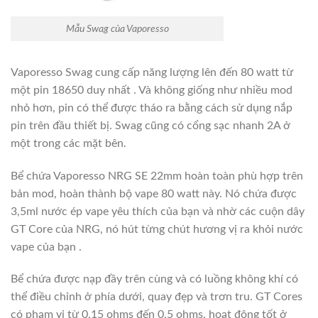
Mẫu Swag của Vaporesso
Vaporesso Swag cung cấp năng lượng lên đến 80 watt từ
một pin 18650 duy nhất . Và không giống như nhiều mod
nhỏ hơn, pin có thể được tháo ra bằng cách sử dụng nắp
pin trên đầu thiết bị. Swag cũng có cổng sạc nhanh 2A ở
một trong các mặt bên.
Bể chứa Vaporesso NRG SE 22mm hoàn toàn phù hợp trên
bản mod, hoàn thành bộ vape 80 watt này. Nó chứa được
3,5ml nước ép vape yêu thích của bạn và nhờ các cuộn dây
GT Core của NRG, nó hút từng chút hương vị ra khỏi nước
vape của bạn .
Bể chứa được nạp đầy trên cùng và có luồng không khí có
thể điều chỉnh ở phía dưới, quay đẹp và trơn tru. GT Cores
có phạm vi từ 0,15 ohms đến 0,5 ohms, hoạt động tốt ở