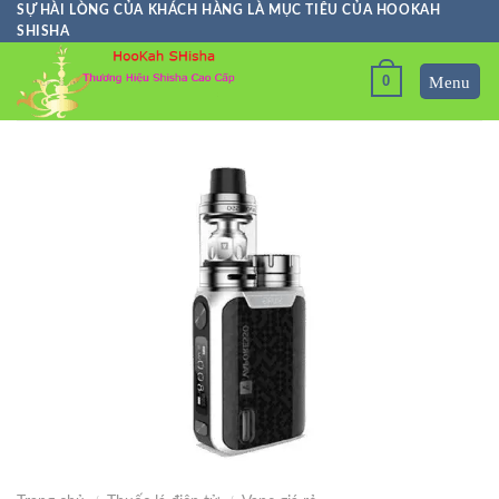
Skip
SỰ HÀI LÒNG CỦA KHÁCH HÀNG LÀ MỤC TIÊU CỦA HOOKAH
SHISHA
to
content
0