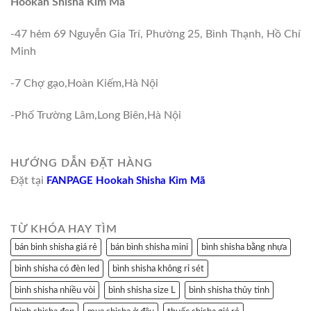
Hookah Shisha Kim Mã
-47 hẻm 69 Nguyễn Gia Trí, Phường 25, Bình Thạnh, Hồ Chí
Minh
-7 Chợ gạo,Hoàn Kiếm,Hà Nội
-Phố Trường Lâm,Long Biên,Hà Nội
HƯỚNG DẪN ĐẶT HÀNG
Đặt tại
FANPAGE Hookah Shisha Kim Mã
TỪ KHÓA HAY TÌM
bán bình shisha giá rẻ
bán bình shisha mini
bình shisha bằng nhựa
bình shisha có đèn led
bình shisha không rỉ sét
bình shisha nhiều vòi
bình shisha size L
bình shisha thủy tinh