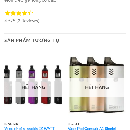
eTonic eCig không có bấc.
4.5/5
(2 Reviews)
SẢN PHẨM TƯƠNG TỰ
HẾT HÀNG
HẾT HÀNG
INNOKIN
SIGELEI
Vape cở bản Innokin EZ WATT
Vape Pod Compak A1 Sigelei