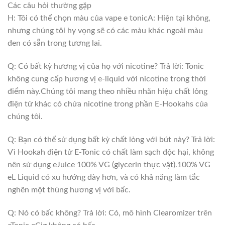
Các câu hỏi thường gặp
H: Tôi có thể chọn màu của vape e tonic
A: Hiện tại không,
nhưng chúng tôi hy vọng sẽ có các màu khác ngoài màu
đen có sẵn trong tương lai.
Q: Có bất kỳ hương vị của họ với nicotine?
Trả lời: Tonic
không cung cấp hương vị e-liquid với nicotine trong thời
điểm này.
Chúng tôi mang theo nhiều nhãn hiệu chất lỏng
điện tử khác có chứa nicotine trong phần E-Hookahs của
chúng tôi.
Q: Bạn có thể sử dụng bất kỳ chất lỏng với bút này?
Trả lời:
Vì Hookah điện tử E-Tonic có chất làm sạch độc hại, không
nên sử dụng eJuice 100% VG (glycerin thực vật).
100% VG
eL Liquid có xu hướng dày hơn, và có khả năng làm tắc
nghẽn một thùng hương vị với bấc.
Q: Nó có bấc không?
Trả lời: Có, mô hình Clearomizer trên