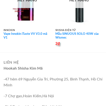
HẾT HÀNG
HẾT HÀNG
INNOKIN
SHISHA ĐIỆN TỬ
Vape Innokin iTaste VV V3.0 mã
Mẫu SINUOUS SOLO 40W của
V1
Wismec
2
₫
LIÊN HỆ
Hookah Shisha Kim Mã
-47 hẻm 69 Nguyễn Gia Trí, Phường 25, Bình Thạnh, Hồ Chí
Minh
-7 Chợ gạo,Hoàn Kiếm,Hà Nội