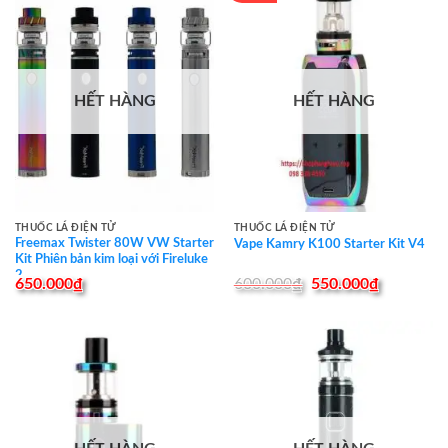
HẾT HÀNG
HẾT HÀNG
THUỐC LÁ ĐIỆN TỬ
THUỐC LÁ ĐIỆN TỬ
Freemax Twister 80W VW Starter
Vape Kamry K100 Starter Kit V4
Kit Phiên bản kim loại với Fireluke
2
Original
Current
650.000
₫
600.000
₫
550.000
₫
price
price
was:
is:
600.000₫.
550.000₫