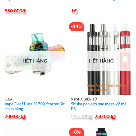
550.000
₫
1
₫
-14%
HẾT HÀNG
HẾT HÀNG
ELEAF
SHISHA ĐIỆN TỬ
Vape Eleaf iJust 21700 Starter Kit
Shisha pen ego one mega v2 mã
chính hãng
P3
Original
Current
700.000
₫
290.000
₫
250.000
₫
price
price
was:
is:
290.000₫.
250.000₫
-8%