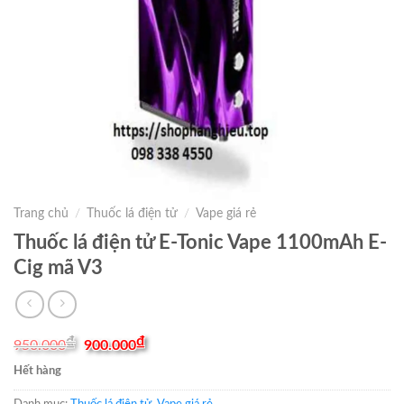
Trang chủ
/
Thuốc lá điện tử
/
Vape giá rẻ
Thuốc lá điện tử E-Tonic Vape 1100mAh E-
Cig mã V3
Original
Current
₫
₫
950.000
900.000
price
price
was:
is:
Hết hàng
950.000₫.
900.000₫.
Danh mục:
Thuốc lá điện tử
,
Vape giá rẻ