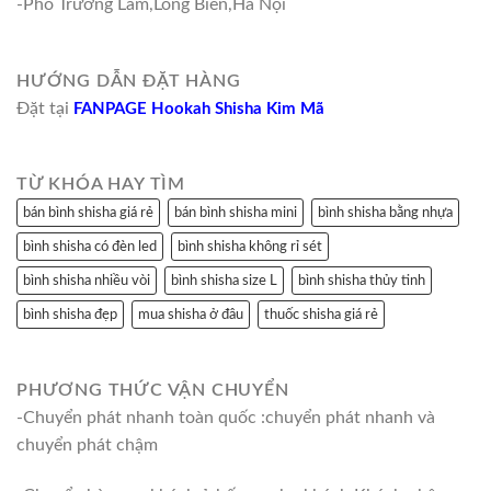
-Phố Trường Lâm,Long Biên,Hà Nội
HƯỚNG DẪN ĐẶT HÀNG
Đặt tại
FANPAGE Hookah Shisha Kim Mã
TỪ KHÓA HAY TÌM
bán bình shisha giá rẻ
bán bình shisha mini
bình shisha bằng nhựa
bình shisha có đèn led
bình shisha không rỉ sét
bình shisha nhiều vòi
bình shisha size L
bình shisha thủy tinh
bình shisha đẹp
mua shisha ở đâu
thuốc shisha giá rẻ
PHƯƠNG THỨC VẬN CHUYỂN
-Chuyển phát nhanh toàn quốc :chuyển phát nhanh và
chuyển phát chậm