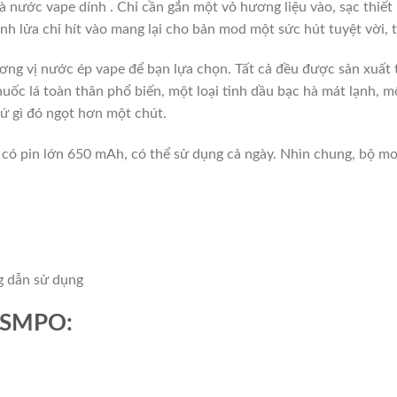
và
nước vape
dính
.
Chỉ cần gắn một vỏ hương liệu vào, sạc thiết
h lửa chỉ hít vào mang lại cho bản mod một sức hút tuyệt vời, 
ơng vị nước ép vape để bạn lựa chọn.
Tất cả đều được sản xuất 
huốc lá toàn thân phổ biến, một loại tinh dầu bạc hà mát lạnh, m
ứ gì đó ngọt hơn một chút.
 có pin lớn 650 mAh, có thể sử dụng cả ngày.
Nhìn chung, bộ mo
 dẫn sử dụng
ộ SMPO: