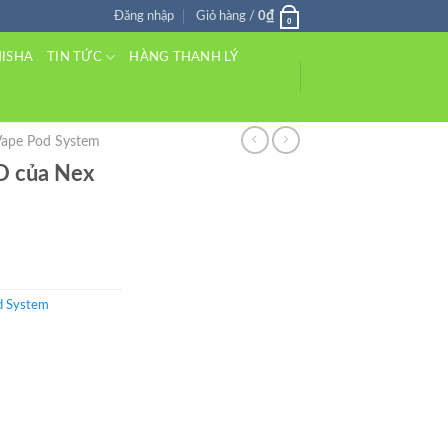
₫
Đăng nhập
Giỏ hàng /
0
0
TIN TỨC
HISHA
HÀNG THANH LÝ
Vape Pod System
O của Nex
d System