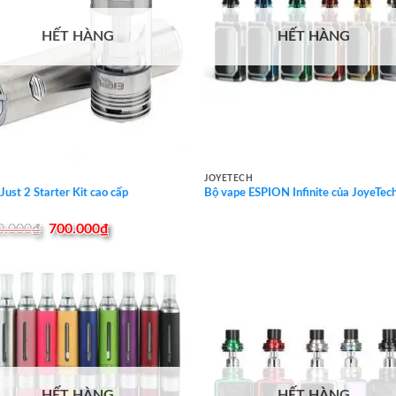
HẾT HÀNG
HẾT HÀNG
JOYETECH
iJust 2 Starter Kit cao cấp
Bộ vape ESPION Infinite của JoyeTec
Original
Current
0.000
₫
700.000
₫
price
price
was:
is:
1.000.000₫.
700.000₫.
HẾT HÀNG
HẾT HÀNG