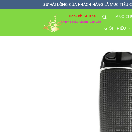
Skip
SỰ HÀI LÒNG CỦA KHÁCH HÀNG LÀ MỤC TIÊU 
to
TRANG CH
content
GIỚI THIỆU