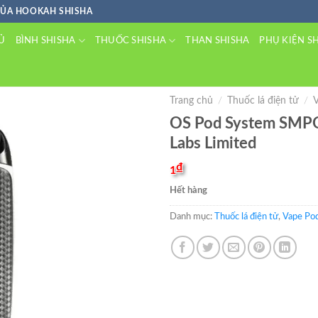
CỦA HOOKAH SHISHA
BÌNH SHISHA
THUỐC SHISHA
Ủ
THAN SHISHA
PHỤ KIỆN S
Trang chủ
/
Thuốc lá điện tử
/
OS Pod System SMP
Labs Limited
₫
1
Hết hàng
Danh mục:
Thuốc lá điện tử
,
Vape Po