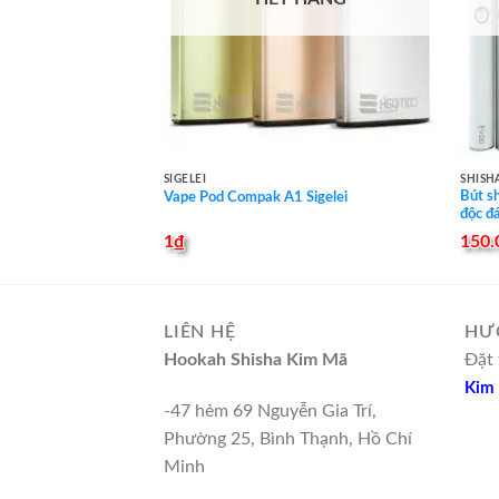
SIGELEI
SHISH
Bút s
Vape Pod Compak A1 Sigelei
độc đ
1
₫
150.
LIÊN HỆ
HƯ
Hookah Shisha Kim Mã
Đặt 
Kim
-47 hẻm 69 Nguyễn Gia Trí,
Phường 25, Bình Thạnh, Hồ Chí
Minh