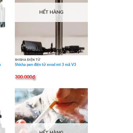
HẾT HÀNG
SHISHA ĐIỆN TỬ
h
Shisha pen điện tử evod mt 3 mã V3
300.000
₫
HẾT HÀNG