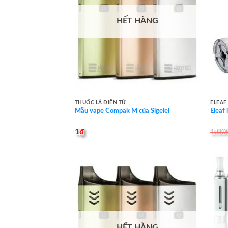
HẾT HÀNG
THUỐC LÁ ĐIỆN TỬ
ELEAF
Mẫu vape Compak M của Sigelei
Eleaf 
1
₫
1.00
HẾT HÀNG