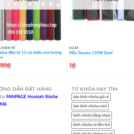
A ĐIỆN TỬ
ELEAF
hisha điện tử 12 cái nhiều mùi hương
Mẫu Tessera 150W Eleaf
áo
000
₫
1
₫
ỚNG DẪN ĐẶT HÀNG
TỪ KHÓA HAY TÌM
tại
FANPAGE Hookah Shisha
bán bình shisha giá rẻ
 Mã
bán bình shisha mini
bình shisha bằng nhựa
bình shisha có đèn led