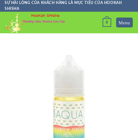
Skip
SỰ HÀI LÒNG CỦA KHÁCH HÀNG LÀ MỤC TIÊU CỦA HOOKAH
SHISHA
to
content
0