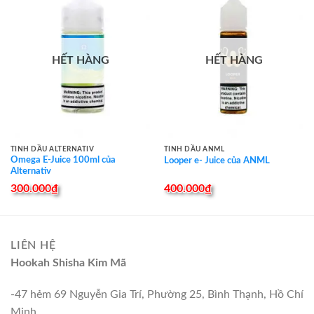
HẾT HÀNG
HẾT HÀNG
TINH DẦU ALTERNATIV
TINH DẦU ANML
Omega E-Juice 100ml của
Looper e- Juice của ANML
Alternativ
300.000
₫
400.000
₫
LIÊN HỆ
Hookah Shisha Kim Mã
-47 hẻm 69 Nguyễn Gia Trí, Phường 25, Bình Thạnh, Hồ Chí
Minh