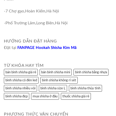
-7 Chợ gạo,Hoàn Kiếm,Hà Nội
-Phố Trường Lâm,Long Biên,Hà Nội
HƯỚNG DẪN ĐẶT HÀNG
Đặt tại
FANPAGE Hookah Shisha Kim Mã
TỪ KHÓA HAY TÌM
bán bình shisha giá rẻ
bán bình shisha mini
bình shisha bằng nhựa
bình shisha có đèn led
bình shisha không rỉ sét
bình shisha nhiều vòi
bình shisha size L
bình shisha thủy tinh
bình shisha đẹp
mua shisha ở đâu
thuốc shisha giá rẻ
PHƯƠNG THỨC VẬN CHUYỂN