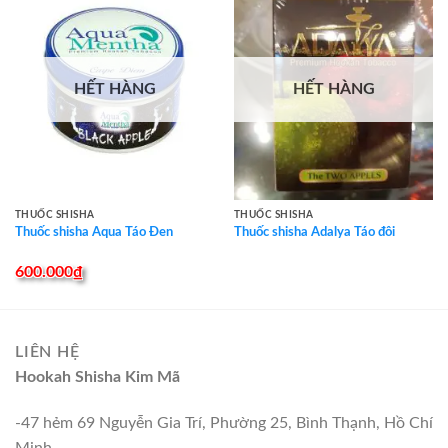
HẾT HÀNG
HẾT HÀNG
THUỐC SHISHA
THUỐC SHISHA
Thuốc shisha Aqua Táo Đen
Thuốc shisha Adalya Táo đôi
600.000
₫
LIÊN HỆ
Hookah Shisha Kim Mã
-47 hẻm 69 Nguyễn Gia Trí, Phường 25, Bình Thạnh, Hồ Chí
Minh