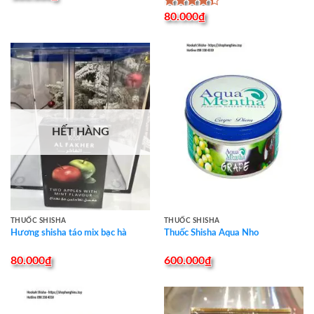
Được xếp
80.000
₫
hạng
4.33
5 sao
HẾT HÀNG
THUỐC SHISHA
THUỐC SHISHA
Hương shisha táo mix bạc hà
Thuốc Shisha Aqua Nho
80.000
₫
600.000
₫