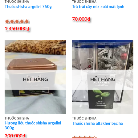
THUỐC SHISHA
THUỐC SHISHA
Thuốc shisha argelini 750g
Trà trái cây mix xoài mát lạnh
70.000
₫
Được xếp
1.450.000
₫
hạng
5.00
5 sao
HẾT HÀNG
HẾT HÀNG
THUỐC SHISHA
THUỐC SHISHA
Hương liệu thuốc shisha argelini
Thuốc shisha alfakher bạc hà
300g
300.000
₫