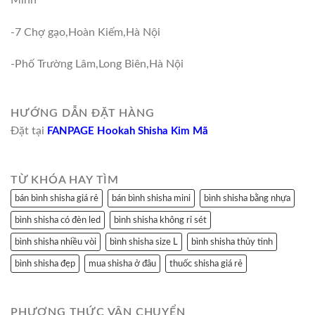
-7 Chợ gạo,Hoàn Kiếm,Hà Nội
-Phố Trường Lâm,Long Biên,Hà Nội
HƯỚNG DẪN ĐẶT HÀNG
Đặt tại
FANPAGE Hookah Shisha Kim Mã
TỪ KHÓA HAY TÌM
bán bình shisha giá rẻ
bán bình shisha mini
bình shisha bằng nhựa
bình shisha có đèn led
bình shisha không rỉ sét
bình shisha nhiều vòi
bình shisha size L
bình shisha thủy tinh
bình shisha đẹp
mua shisha ở đâu
thuốc shisha giá rẻ
PHƯƠNG THỨC VẬN CHUYỂN