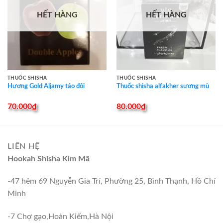
HẾT HÀNG
HẾT HÀNG
THUỐC SHISHA
THUỐC SHISHA
Hương Gold Aljamy táo đôi
Thuốc shisha alfakher sương mù
70.000
₫
80.000
₫
LIÊN HỆ
Hookah Shisha Kim Mã
-47 hẻm 69 Nguyễn Gia Trí, Phường 25, Bình Thạnh, Hồ Chí
Minh
-7 Chợ gạo,Hoàn Kiếm,Hà Nội