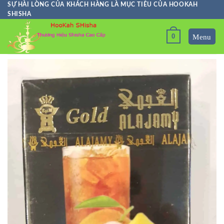
Skip
SỰ HÀI LÒNG CỦA KHÁCH HÀNG LÀ MỤC TIÊU CỦA HOOKAH
SHISHA
to
content
0