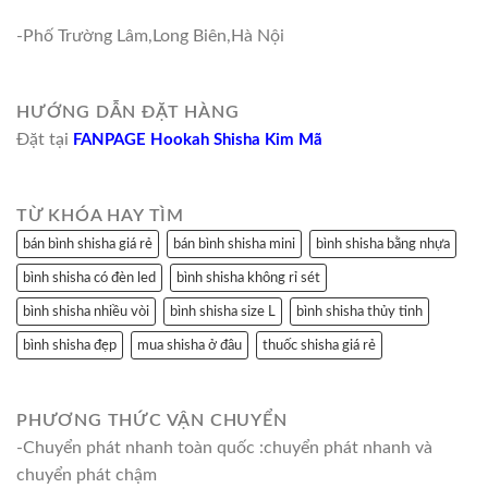
-Phố Trường Lâm,Long Biên,Hà Nội
HƯỚNG DẪN ĐẶT HÀNG
Đặt tại
FANPAGE Hookah Shisha Kim Mã
TỪ KHÓA HAY TÌM
bán bình shisha giá rẻ
bán bình shisha mini
bình shisha bằng nhựa
bình shisha có đèn led
bình shisha không rỉ sét
bình shisha nhiều vòi
bình shisha size L
bình shisha thủy tinh
bình shisha đẹp
mua shisha ở đâu
thuốc shisha giá rẻ
PHƯƠNG THỨC VẬN CHUYỂN
-Chuyển phát nhanh toàn quốc :chuyển phát nhanh và
chuyển phát chậm