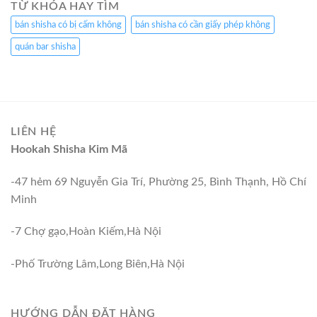
TỪ KHÓA HAY TÌM
bán shisha có bị cấm không
bán shisha có cần giấy phép không
quán bar shisha
LIÊN HỆ
Hookah Shisha Kim Mã
-47 hẻm 69 Nguyễn Gia Trí, Phường 25, Bình Thạnh, Hồ Chí
Minh
-7 Chợ gạo,Hoàn Kiếm,Hà Nội
-Phố Trường Lâm,Long Biên,Hà Nội
HƯỚNG DẪN ĐẶT HÀNG