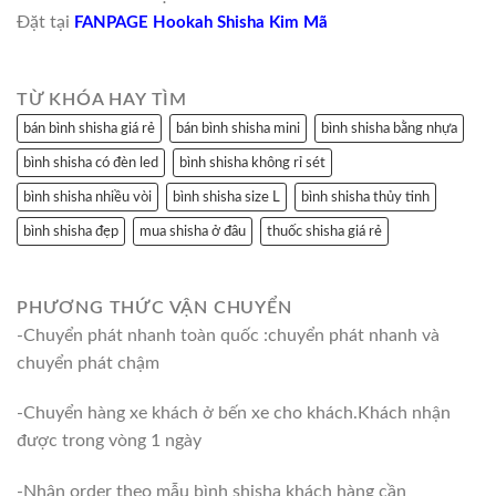
Đặt tại
FANPAGE Hookah Shisha Kim Mã
TỪ KHÓA HAY TÌM
bán bình shisha giá rẻ
bán bình shisha mini
bình shisha bằng nhựa
bình shisha có đèn led
bình shisha không rỉ sét
bình shisha nhiều vòi
bình shisha size L
bình shisha thủy tinh
bình shisha đẹp
mua shisha ở đâu
thuốc shisha giá rẻ
PHƯƠNG THỨC VẬN CHUYỂN
-Chuyển phát nhanh toàn quốc :chuyển phát nhanh và
chuyển phát chậm
-Chuyển hàng xe khách ở bến xe cho khách.Khách nhận
được trong vòng 1 ngày
-Nhận order theo mẫu bình shisha khách hàng cần