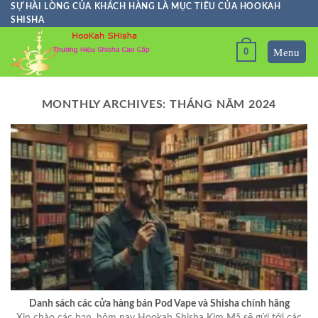
Skip
SỰ HÀI LÒNG CỦA KHÁCH HÀNG LÀ MỤC TIÊU CỦA HOOKAH
SHISHA
to
content
0
MONTHLY ARCHIVES:
THÁNG NĂM 2024
Danh sách các cửa hàng bán Pod Vape và Shisha chính hãng