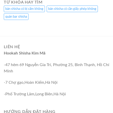
TỪ KHÓA HAY TÌM
bán shisha có bị cấm không
bán shisha có cần giấy phép không
quán bar shisha
LIÊN HỆ
Hookah Shisha Kim Mã
-47 hẻm 69 Nguyễn Gia Trí, Phường 25, Bình Thạnh, Hồ Chí
Minh
-7 Chợ gạo,Hoàn Kiếm,Hà Nội
-Phố Trường Lâm,Long Biên,Hà Nội
HƯỚNG DẪN ĐẶT HÀNG