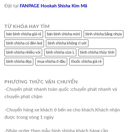
Đặt tại
FANPAGE Hookah Shisha Kim Mã
TỪ KHÓA HAY TÌM
bán bình shisha giá rẻ
bán bình shisha mini
bình shisha bằng nhựa
bình shisha có đèn led
bình shisha không rỉ sét
bình shisha nhiều vòi
bình shisha size L
bình shisha thủy tinh
bình shisha đẹp
mua shisha ở đâu
thuốc shisha giá rẻ
PHƯƠNG THỨC VẬN CHUYỂN
-Chuyển phát nhanh toàn quốc :chuyển phát nhanh và
chuyển phát chậm
-Chuyển hàng xe khách ở bến xe cho khách.Khách nhận
được trong vòng 1 ngày
-Nhận order theo mẫu bình shisha khách hàng cần