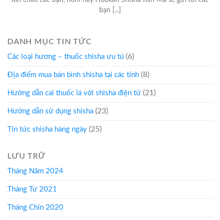
Xin chào các bạn, hôm nay Hookah Shisha Kim Mã sẽ gửi tới các
bạn [...]
DANH MỤC TIN TỨC
(6)
Các loại hương – thuốc shisha ưu tú
(8)
Địa điểm mua bán bình shisha tại các tỉnh
(21)
Hướng dẫn cai thuốc lá với shisha điện tử
(23)
Hướng dẫn sử dụng shisha
(25)
Tin tức shisha hàng ngày
LƯU TRỮ
Tháng Năm 2024
Tháng Tư 2021
Tháng Chín 2020