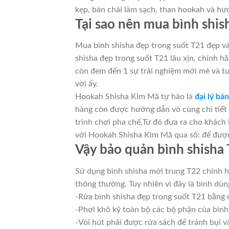
kẹp, bàn chải làm sạch, than hookah và hươ
Tại sao nên mua bình shi
Mua bình shisha đẹp trong suốt T21 đẹp và
shisha đẹp trong suốt T21 lâu xịn, chính 
còn đem đến 1 sự trải nghiệm mới mẻ và tuy
vời ấy.
Hookah Shisha Kim Mã tự hào là
đại lý bá
hàng còn được hướng dẫn vô cùng chi tiết 
trình chơi pha chế.Từ đó đưa ra cho khách
với Hookah Shisha Kim Mã qua số: để được
Vậy bảo quản bình shisha 
Sử dụng bình shisha mới trung T22 chính h
thông thường. Tuy nhiên vì đây là bình dùn
-Rửa bình shisha đẹp trong suốt T21 bằng
-Phơi khô kỹ toàn bộ các bộ phận của bình
-Vòi hút phải được rửa sách để tránh bụi v