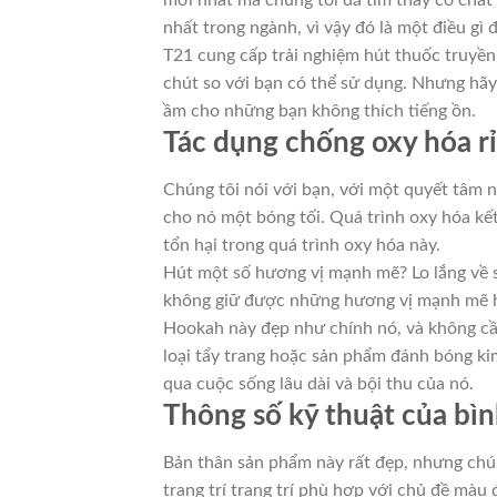
mới nhất mà chúng tôi đã tìm thấy có chất
nhất trong ngành, vì vậy đó là một điều gì 
T21 cung cấp trải nghiệm hút thuốc truyền
chút so với bạn có thể sử dụng. Nhưng hã
ầm cho những bạn không thích tiếng ồn.
Tác dụng chống oxy hóa rỉ
Chúng tôi nói với bạn, với một quyết tâm n
cho nó một bóng tối. Quá trình oxy hóa kết
tổn hại trong quá trình oxy hóa này.
Hút một số hương vị mạnh mẽ? Lo lắng về 
không giữ được những hương vị mạnh mẽ h
Hookah này đẹp như chính nó, và không cần
loại tẩy trang hoặc sản phẩm đánh bóng kim
qua cuộc sống lâu dài và bội thu của nó.
Thông số kỹ thuật của bìn
Bản thân sản phẩm này rất đẹp, nhưng chún
trang trí trang trí phù hợp với chủ đề màu