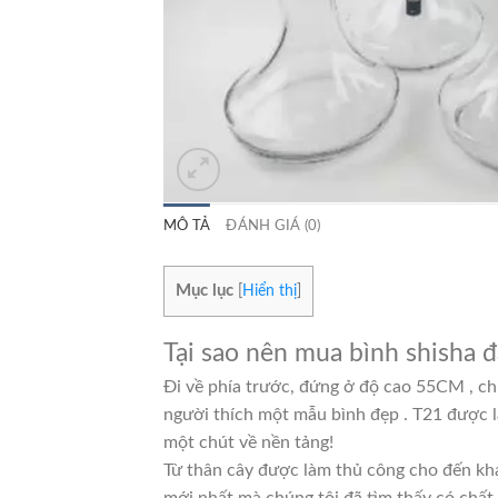
MÔ TẢ
ĐÁNH GIÁ (0)
Mục lục
[
Hiển thị
]
Tại sao nên mua bình shisha 
Đi về phía trước, đứng ở độ cao 55CM , ch
người thích một mẫu bình đẹp . T21 được l
một chút về nền tảng!
Từ thân cây được làm thủ công cho đến kh