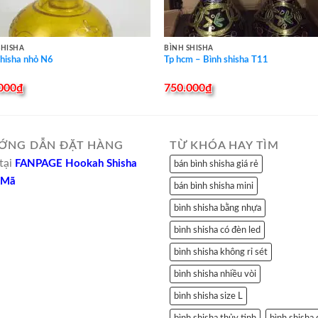
SHISHA
BÌNH SHISHA
shisha nhỏ N6
Tp hcm – Bình shisha T11
000
₫
750.000
₫
ỚNG DẪN ĐẶT HÀNG
TỪ KHÓA HAY TÌM
tại
FANPAGE Hookah Shisha
bán bình shisha giá rẻ
 Mã
bán bình shisha mini
bình shisha bằng nhựa
bình shisha có đèn led
bình shisha không rỉ sét
bình shisha nhiều vòi
bình shisha size L