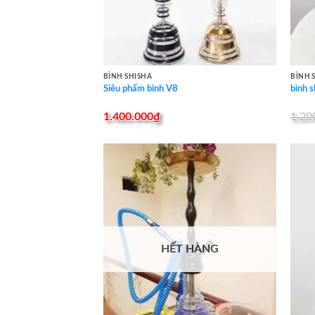
BÌNH SHISHA
BÌNH 
Siêu phẩm bình V8
bình 
1.400.000
₫
1.20
HẾT HÀNG