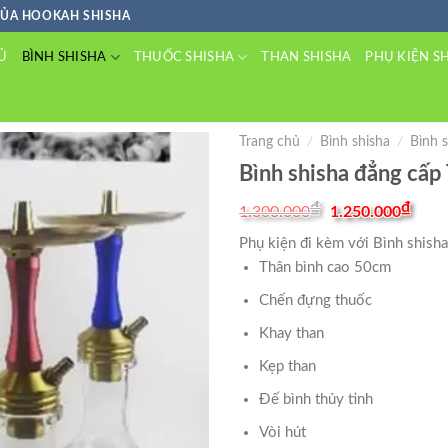
CỦA HOOKAH SHISHA
BÌNH SHISHA
THUỐC SHISHA
Ủ
THAN SHISHA
PHỤ KIỆN S
Trang chủ
/
Bình shisha
/
Bình 
Bình shisha đẳng cấp
Original
Curr
₫
₫
1.300.000
1.250.000
price
price
was:
is:
Phụ kiện đi kèm với Bình shish
1.300.000₫.
1.25
Thân bình cao 50cm
Chến đựng thuốc
Khay than
Kẹp than
Đế bình thủy tinh
Vòi hút