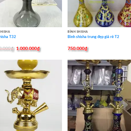
SHISHA
BÌNH SHISHA
shisha T32
Bình shisha trung đẹp giá rẻ T2
Original
Current
0.000
₫
1.000.000
₫
750.000
₫
price
price
was:
is:
1.200.000₫.
1.000.000₫.