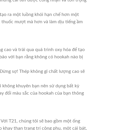
 những cái tên được công nhận và tôn trọng
 tạo ra một luồng khói hạn chế hơn một
t thuốc mượt mà hơn và làm dịu tiếng ầm
 cao và trải qua quá trình oxy hóa để tạo
m bảo với bạn rằng không có hookah nào bị
Đừng sợ! Thép không gỉ chất lượng cao sẽ
ôi không khuyên bạn nên sử dụng bất kỳ
thay đổi màu sắc của hookah của bạn thông
. Với T21, chúng tôi sẽ bao gồm một ống
 khay than trang trí công phu, một cái bát,