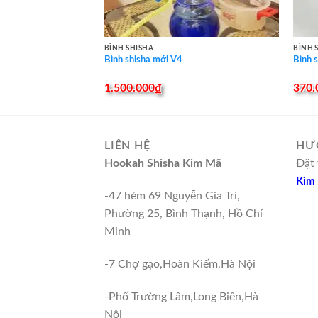
BÌNH SHISHA
BÌNH 
Bình shisha mới V4
Bình 
1.500.000
₫
370.
LIÊN HỆ
HƯ
Hookah Shisha Kim Mã
Đặt 
Kim
-47 hẻm 69 Nguyễn Gia Trí,
Phường 25, Bình Thạnh, Hồ Chí
Minh
-7 Chợ gạo,Hoàn Kiếm,Hà Nội
-Phố Trường Lâm,Long Biên,Hà
Nội