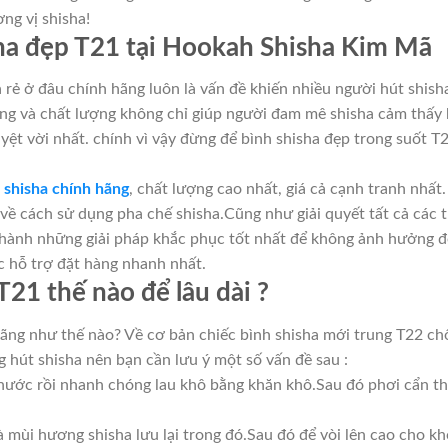
ng vị shisha!
sha đẹp T21 tại Hookah Shisha Kim Mã
 rẻ ở đâu chính hãng luôn là vấn đề khiến nhiều người hút shish
hãng và chất lượng không chỉ giúp người đam mê shisha cảm thấy
ệt vời nhất. chính vì vậy đừng để bình shisha đẹp trong suốt T2
n shisha chính hãng
, chất lượng cao nhất, giá cả cạnh tranh nhấ
về cách sử dụng pha chế shisha.Cũng như giải quyết tất cả các
 hành những giải pháp khắc phục tốt nhất để không ảnh hưởng đế
 hỗ trợ đặt hàng nhanh nhất.
T21 thế nào để lâu dài ?
ãng như thế nào? Về cơ bản chiếc bình shisha mới trung T22 chố
g hút shisha nên bạn cần lưu ý một số vấn đề sau :
 nước rồi nhanh chóng lau khô bằng khăn khô.Sau đó phơi cẩn t
à mùi hương shisha lưu lại trong đó.Sau đó để vòi lên cao cho 