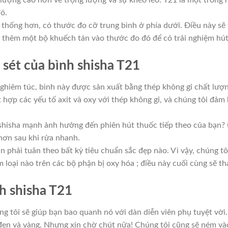
 lượng cao hơn về trọng lượng và sự khéo léo. T21 là một trong
đó.
 thống hơn, có thước đo cỡ trung bình ở phía dưới. Điều này sẽ
y thêm một bộ khuếch tán vào thước đo đó để có trải nghiệm hú
 sét của bình shisha T21
ghiêm túc, bình này được sản xuất bằng thép không gỉ chất lượng
 hợp các yếu tố axit và oxy với thép không gỉ, và chúng tôi đả
shisha mạnh ảnh hưởng đến phiên hút thuốc tiếp theo của bạn? 
ơn sau khi rửa nhanh.
 phải tuân theo bất kỳ tiêu chuẩn sắc đẹp nào. Vì vậy, chúng t
 loại nào trên các bộ phận bị oxy hóa ; điều này cuối cùng sẽ 
h shisha T21
g tôi sẽ giúp bạn bao quanh nó với dàn diễn viên phụ tuyệt vời
 đen và vàng. Nhưng xin chờ chút nữa! Chúng tôi cũng sẽ ném vào