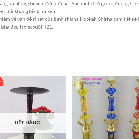
ằng xà phòng hoặc nước rửa bát.Sau một thời gian sử dụng.Chén
yệt đối không lấy bi ra xem.
ệm về vấn để rỉ sét của bình shisha.Hookah Shisha cam kết sẽ h
hisha đẹp trong suốt T21.
%
HẾT HÀNG