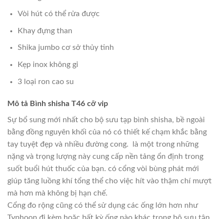
Vòi hút có thể rửa được
Khay đựng than
Shika jumbo cơ sở thủy tinh
Kẹp inox không gỉ
3 loại ron cao su
Mô tả Bình shisha T46 cỡ vip
Sự bổ sung mới nhất cho bộ sưu tạp bình shisha, bề ngoài
bằng đồng nguyên khối của nó có thiết kế chạm khắc bằng
tay tuyệt đẹp và nhiều đường cong. là một trong những
nặng và trọng lượng này cung cấp nền tảng ổn định trong
suốt buổi hút thuốc của bạn. có cổng vòi bùng phát mới
giúp tăng luồng khí tổng thể cho việc hít vào thậm chí mượt
mà hơn mà không bị hạn chế.
Cổng đo rộng cũng có thể sử dụng các ống lớn hơn như
Typhoon đi kèm hoặc bất kỳ ống nào khác trong bộ sưu tập