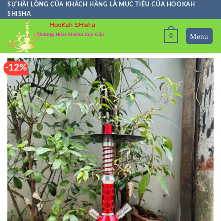
Skip
SỰ HÀI LÒNG CỦA KHÁCH HÀNG LÀ MỤC TIÊU CỦA HOOKAH
SHISHA
to
content
0
-12%