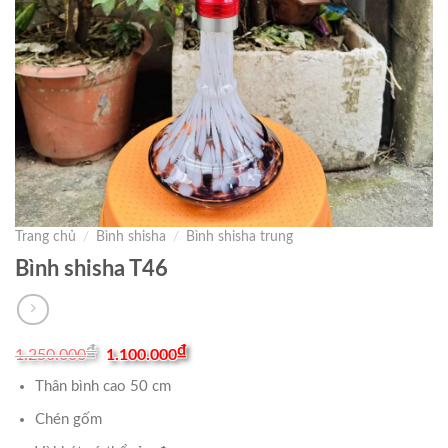
Trang chủ
/
Bình shisha
/
Bình shisha trung
Bình shisha T46
Original
Current
₫
₫
1.250.000
1.100.000
price
price
was:
is:
Thân bình cao 50 cm
1.250.000₫.
1.100.000₫.
Chén gốm