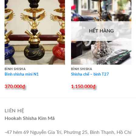
HẾT HÀNG
BÌNH SHISHA
BÌNH SHISHA
Bình shisha mini N1
Shisha chế – bình T27
370.000
₫
1.150.000
₫
LIÊN HỆ
Hookah Shisha Kim Mã
-47 hẻm 69 Nguyễn Gia Trí, Phường 25, Bình Thạnh, Hồ Chí