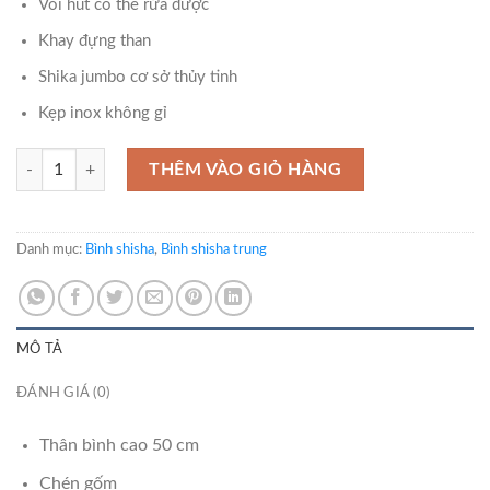
Vòi hút có thể rửa được
Khay đựng than
Shika jumbo cơ sở thủy tinh
Kẹp inox không gỉ
Bình shisha T46 số lượng
THÊM VÀO GIỎ HÀNG
Danh mục:
Bình shisha
,
Bình shisha trung
MÔ TẢ
ĐÁNH GIÁ (0)
Thân bình cao 50 cm
Chén gốm