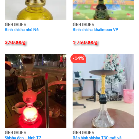
BÌNH SHISHA
BÌNH SHISHA
Bình shisha nhỏ N6
Bình shisha khalimoon V9
370.000
₫
1.750.000
₫
-14%
BÌNH SHISHA
BÌNH SHISHA
Shisha đẹp – bình T7
Bán bình shisha T30 mới về