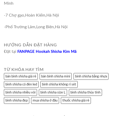
Minh
-7 Chợ gạo,Hoàn Kiếm,Hà Nội
-Phố Trường Lâm,Long Biên,Hà Nội
HƯỚNG DẪN ĐẶT HÀNG
Đặt tại
FANPAGE Hookah Shisha Kim Mã
TỪ KHÓA HAY TÌM
bán bình shisha giá rẻ
bán bình shisha mini
bình shisha bằng nhựa
bình shisha có đèn led
bình shisha không rỉ sét
bình shisha nhiều vòi
bình shisha size L
bình shisha thủy tinh
bình shisha đẹp
mua shisha ở đâu
thuốc shisha giá rẻ