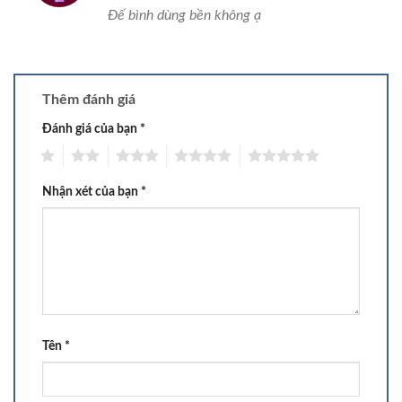
hạng
5
5
Đế bình dùng bền không ạ
sao
Thêm đánh giá
Đánh giá của bạn
*
1
2
3
4
5
Nhận xét của bạn
*
Tên
*