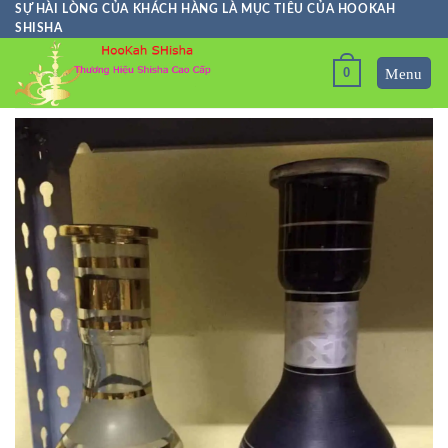
Skip
SỰ HÀI LÒNG CỦA KHÁCH HÀNG LÀ MỤC TIÊU CỦA HOOKAH
SHISHA
to
content
0