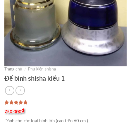
Trang chủ
/
Phụ kiện shisha
Đế bình shisha kiểu 1
5.00
1
trên 5
₫
750.000
dựa trên
đánh giá
Dành cho các loại bình lớn (cao trên 60 cm )