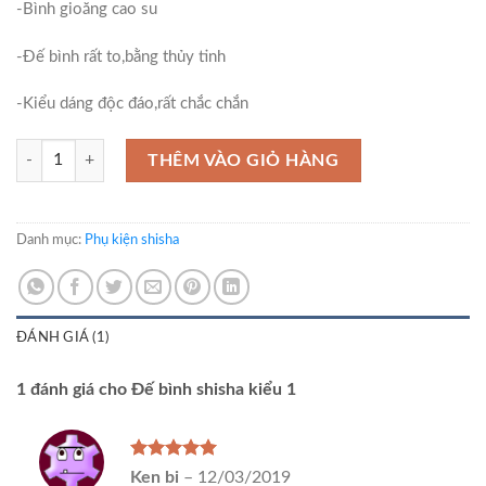
-Bình gioăng cao su
-Đế bình rất to,bằng thủy tinh
-Kiểu dáng độc đáo,rất chắc chắn
Đế bình shisha kiểu 1 số lượng
THÊM VÀO GIỎ HÀNG
Danh mục:
Phụ kiện shisha
ĐÁNH GIÁ (1)
1 đánh giá cho
Đế bình shisha kiểu 1
Được xếp
Ken bi
–
12/03/2019