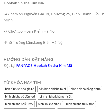
Hookah Shisha Kim Mã
-47 hẻm 69 Nguyễn Gia Trí, Phường 25, Bình Thạnh, Hồ Chí
Minh
-7 Chợ gạo,Hoàn Kiếm,Hà Nội
-Phố Trường Lâm,Long Biên,Hà Nội
HƯỚNG DẪN ĐẶT HÀNG
Đặt tại
FANPAGE Hookah Shisha Kim Mã
TỪ KHÓA HAY TÌM
bán bình shisha giá rẻ
bán bình shisha mini
bình shisha bằng nhựa
bình shisha có đèn led
bình shisha không rỉ sét
bình shisha nhiều vòi
bình shisha size L
bình shisha thủy tinh