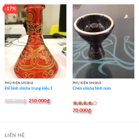
-17%
PHỤ KIỆN SHISHA
PHỤ KIỆN SHISHA
Đế bình shisha trung kiểu 1
Chén shisha hình núm
Original
Current
300.000
₫
250.000
₫
price
price
Được
70.000
₫
was:
is:
xếp hạng
300.000₫.
250.000₫.
4.00
5
sao
LIÊN HỆ