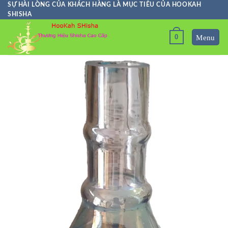
Skip
SỰ HÀI LÒNG CỦA KHÁCH HÀNG LÀ MỤC TIÊU CỦA HOOKAH
SHISHA
to
content
0