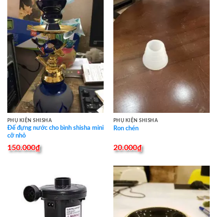
300.000₫.
250.000₫.
PHỤ KIỆN SHISHA
PHỤ KIỆN SHISHA
Đế đựng nước cho bình shisha mini
Ron chén
cỡ nhỏ
150.000
₫
20.000
₫