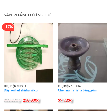
SẢN PHẨM TƯƠNG TỰ
-17%
PHỤ KIỆN SHISHA
PHỤ KIỆN SHISHA
Dây vòi hút shisha silicon
Chén núm shisha bằng gốm
Original
Current
300.000
₫
250.000
₫
99.999
₫
price
price
was:
is: