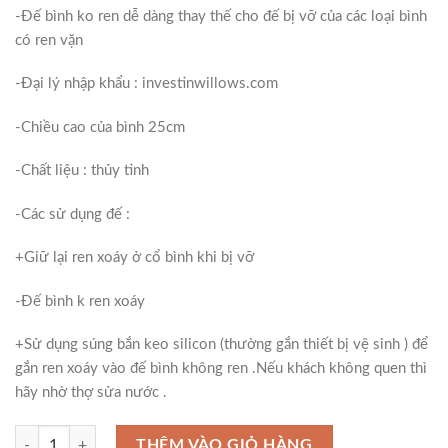
-Đế bình ko ren dễ dàng thay thế cho đế bị vỡ của các loại bình
có ren vặn
-Đại lý nhập khẩu : investinwillows.com
-Chiều cao của bình 25cm
-Chất liệu : thủy tinh
-Các sử dụng đế :
+Giữ lại ren xoáy ở cổ bình khi bị vỡ
-Đế bình k ren xoáy
+Sử dụng súng bắn keo silicon (thường gắn thiết bị vệ sinh ) để
gắn ren xoáy vào đế bình không ren .Nếu khách không quen thì
hãy nhờ thợ sửa nước .
Đế bình shisha kiểu 2 số lượng
THÊM VÀO GIỎ HÀNG