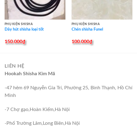
PHỤ KIỆN SHISHA
PHỤ KIỆN SHISHA
Dây hút shisha loại tốt
Chén shisha Funel
150.000
₫
100.000
₫
LIÊN HỆ
Hookah Shisha Kim Mã
-47 hẻm 69 Nguyễn Gia Trí, Phường 25, Bình Thạnh, Hồ Chí
Minh
-7 Chợ gạo,Hoàn Kiếm,Hà Nội
-Phố Trường Lâm,Long Biên,Hà Nội