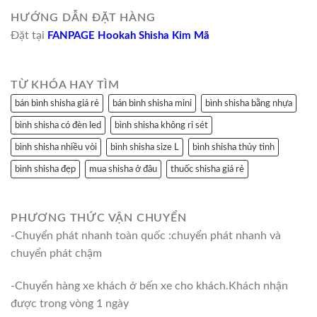
HƯỚNG DẪN ĐẶT HÀNG
Đặt tại
FANPAGE Hookah Shisha Kim Mã
TỪ KHÓA HAY TÌM
bán bình shisha giá rẻ
bán bình shisha mini
bình shisha bằng nhựa
bình shisha có đèn led
bình shisha không rỉ sét
bình shisha nhiều vòi
bình shisha size L
bình shisha thủy tinh
bình shisha đẹp
mua shisha ở đâu
thuốc shisha giá rẻ
PHƯƠNG THỨC VẬN CHUYỂN
-Chuyển phát nhanh toàn quốc :chuyển phát nhanh và
chuyển phát chậm
-Chuyển hàng xe khách ở bến xe cho khách.Khách nhận
được trong vòng 1 ngày