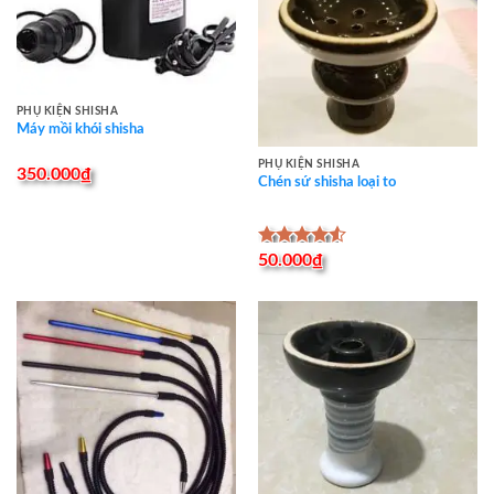
PHỤ KIỆN SHISHA
Máy mồi khói shisha
PHỤ KIỆN SHISHA
350.000
₫
Chén sứ shisha loại to
Được xếp
50.000
₫
hạng
4.50
5 sao