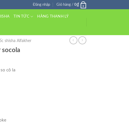
₫
Đăng nhập
Giỏ hàng /
0
0
TIN TỨC
HISHA
HÀNG THANH LÝ
c shisha Alfakher
r socola
 so cô la
aoke