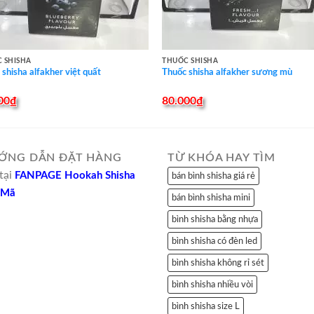
 SHISHA
THUỐC SHISHA
shisha alfakher việt quất
Thuốc shisha alfakher sương mù
00
₫
80.000
₫
ỚNG DẪN ĐẶT HÀNG
TỪ KHÓA HAY TÌM
tại
FANPAGE Hookah Shisha
bán bình shisha giá rẻ
 Mã
bán bình shisha mini
bình shisha bằng nhựa
bình shisha có đèn led
bình shisha không rỉ sét
bình shisha nhiều vòi
bình shisha size L