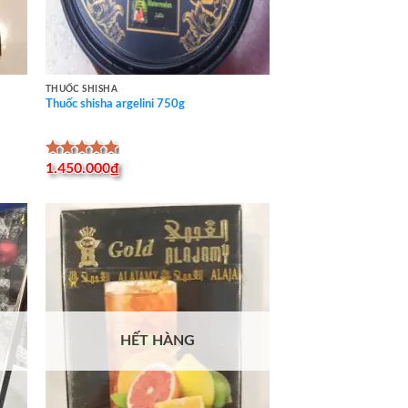
THUỐC SHISHA
Thuốc shisha argelini 750g
Được xếp
1.450.000
₫
hạng
5.00
5 sao
HẾT HÀNG