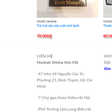
THUỐC SHISHA
THUỐC
Trà trái cây mix xoài mát lạnh
Thuốc 
70.000
₫
80.0
LIÊN HỆ
HƯ
Hookah Shisha Kim Mã
Đặt 
Kim
-47 hẻm 69 Nguyễn Gia Trí,
Phường 25, Bình Thạnh, Hồ Chí
Minh
-7 Chợ gạo,Hoàn Kiếm,Hà Nội
-Phố Trường Lâm,Long Biên,Hà