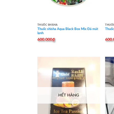
THUỐC SHISHA
THUỐC
Thuốc shisha Aqua Black Box Mix Đá mát
Thuốc
lạnh
600.000
₫
600.
HẾT HÀNG