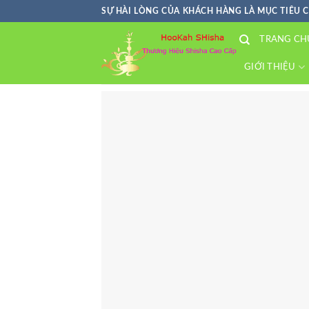
Skip
SỰ HÀI LÒNG CỦA KHÁCH HÀNG LÀ MỤC TIÊU 
to
TRANG CH
content
GIỚI THIỆU