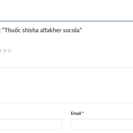
t “Thuốc shisha alfakher socola”
Email
*