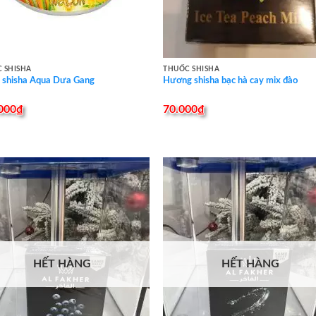
 SHISHA
THUỐC SHISHA
 shisha Aqua Dưa Gang
Hương shisha bạc hà cay mix đào
000
₫
70.000
₫
HẾT HÀNG
HẾT HÀNG