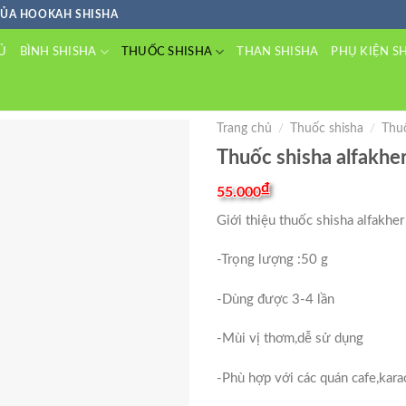
CỦA HOOKAH SHISHA
BÌNH SHISHA
THUỐC SHISHA
Ủ
THAN SHISHA
PHỤ KIỆN S
Trang chủ
/
Thuốc shisha
/
Thuố
Thuốc shisha alfakhe
₫
55.000
Giới thiệu thuốc shisha alfakher
-Trọng lượng :50 g
-Dùng được 3-4 lần
-Mùi vị thơm,dễ sử dụng
-Phù hợp với các quán cafe,kar