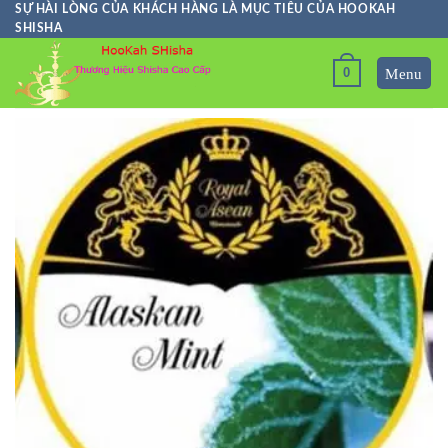
Skip
SỰ HÀI LÒNG CỦA KHÁCH HÀNG LÀ MỤC TIÊU CỦA HOOKAH
SHISHA
to
content
0