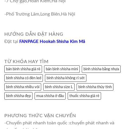
-7 Chợ gạo,Hoàn Kiếm,Hà Nội
-Phố Trường Lâm,Long Biên,Hà Nội
HƯỚNG DẪN ĐẶT HÀNG
Đặt tại
FANPAGE Hookah Shisha Kim Mã
TỪ KHÓA HAY TÌM
bán bình shisha giá rẻ
bán bình shisha mini
bình shisha bằng nhựa
bình shisha có đèn led
bình shisha không rỉ sét
bình shisha nhiều vòi
bình shisha size L
bình shisha thủy tinh
bình shisha đẹp
mua shisha ở đâu
thuốc shisha giá rẻ
PHƯƠNG THỨC VẬN CHUYỂN
-Chuyển phát nhanh toàn quốc :chuyển phát nhanh và