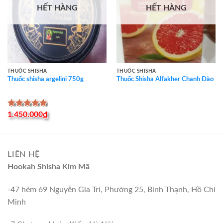
HẾT HÀNG
HẾT HÀNG
THUỐC SHISHA
THUỐC SHISHA
Thuốc shisha argelini 750g
Thuốc Shisha Alfakher Chanh Đào
Được xếp
1.450.000
₫
hạng
5.00
5 sao
LIÊN HỆ
Hookah Shisha Kim Mã
-47 hẻm 69 Nguyễn Gia Trí, Phường 25, Bình Thạnh, Hồ Chí
Minh