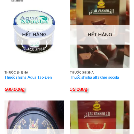
HẾT HÀNG
HẾT HÀNG
THUỐC SHISHA
THUỐC SHISHA
Thuốc shisha Aqua Táo Đen
Thuốc shisha alfakher socola
600.000
₫
55.000
₫