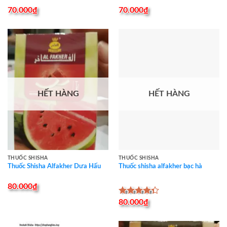
70.000
₫
70.000
₫
HẾT HÀNG
HẾT HÀNG
THUỐC SHISHA
THUỐC SHISHA
Thuốc Shisha Alfakher Dưa Hấu
Thuốc shisha alfakher bạc hà
80.000
₫
Được xếp
80.000
₫
hạng
4.33
5 sao