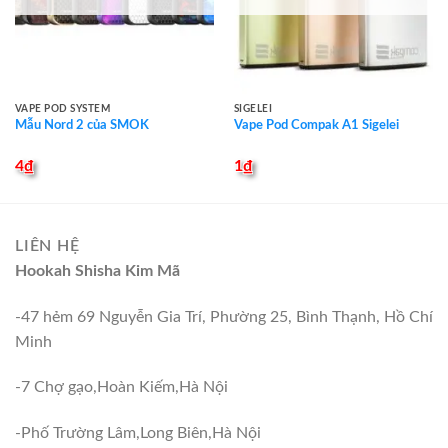
VAPE POD SYSTEM
SIGELEI
Mẫu Nord 2 của SMOK
Vape Pod Compak A1 Sigelei
4
₫
1
₫
LIÊN HỆ
Hookah Shisha Kim Mã
-47 hẻm 69 Nguyễn Gia Trí, Phường 25, Bình Thạnh, Hồ Chí
Minh
-7 Chợ gạo,Hoàn Kiếm,Hà Nội
-Phố Trường Lâm,Long Biên,Hà Nội