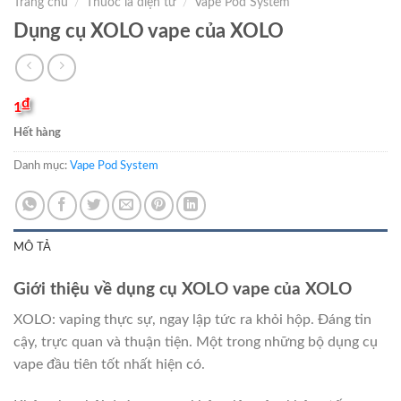
Trang chủ
/
Thuốc lá điện tử
/
Vape Pod System
Dụng cụ XOLO vape của XOLO
₫
1
Hết hàng
Danh mục:
Vape Pod System
MÔ TẢ
Giới thiệu về dụng cụ XOLO vape của XOLO
XOLO: vaping thực sự, ngay lập tức ra khỏi hộp. Đáng tin
cậy, trực quan và thuận tiện. Một trong những bộ dụng cụ
vape đầu tiên tốt nhất hiện có.