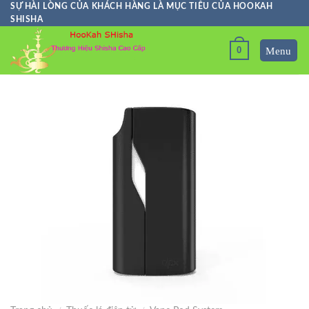
Skip
SỰ HÀI LÒNG CỦA KHÁCH HÀNG LÀ MỤC TIÊU CỦA HOOKAH
SHISHA
to
content
0