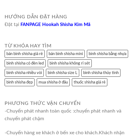
HƯỚNG DẪN ĐẶT HÀNG
Đặt tại
FANPAGE Hookah Shisha Kim Mã
TỪ KHÓA HAY TÌM
bán bình shisha giá rẻ
bán bình shisha mini
bình shisha bằng nhựa
bình shisha có đèn led
bình shisha không rỉ sét
bình shisha nhiều vòi
bình shisha size L
bình shisha thủy tinh
bình shisha đẹp
mua shisha ở đâu
thuốc shisha giá rẻ
PHƯƠNG THỨC VẬN CHUYỂN
-Chuyển phát nhanh toàn quốc :chuyển phát nhanh và
chuyển phát chậm
-Chuyển hàng xe khách ở bến xe cho khách.Khách nhận