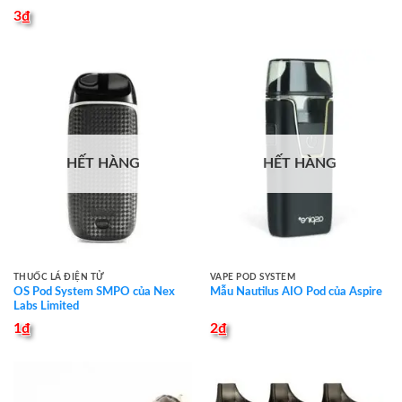
3
₫
HẾT HÀNG
HẾT HÀNG
THUỐC LÁ ĐIỆN TỬ
VAPE POD SYSTEM
OS Pod System SMPO của Nex
Mẫu Nautilus AIO Pod của Aspire
Labs Limited
1
₫
2
₫