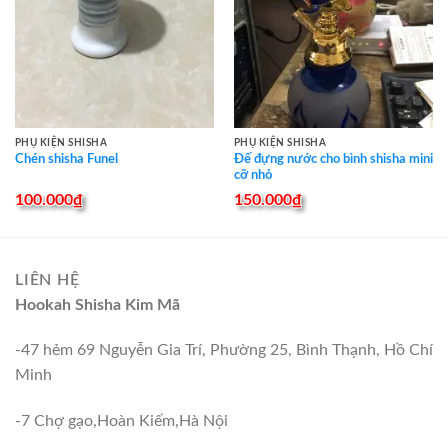
PHỤ KIỆN SHISHA
PHỤ KIỆN SHISHA
Đế đựng nước cho bình shisha mini
Chén shisha Funel
cỡ nhỏ
100.000
₫
150.000
₫
LIÊN HỆ
Hookah Shisha Kim Mã
-47 hẻm 69 Nguyễn Gia Trí, Phường 25, Bình Thạnh, Hồ Chí
Minh
-7 Chợ gạo,Hoàn Kiếm,Hà Nội