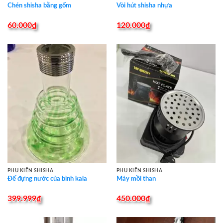
Chén shisha bằng gốm
Vòi hút shisha nhựa
60.000
₫
120.000
₫
PHỤ KIỆN SHISHA
PHỤ KIỆN SHISHA
Đế đựng nước của bình kaia
Máy mồi than
399.999
₫
450.000
₫