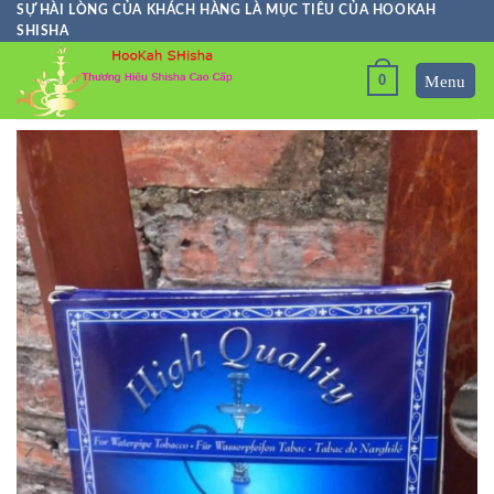
Skip
SỰ HÀI LÒNG CỦA KHÁCH HÀNG LÀ MỤC TIÊU CỦA HOOKAH
SHISHA
to
content
0