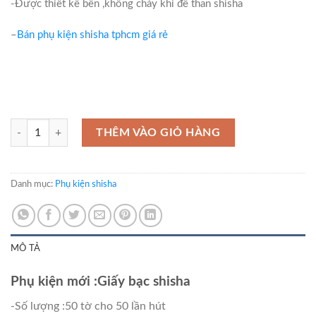
-Được thiết kế bền ,không cháy khi để than shisha
–
Bán phụ kiện shisha tphcm giá rẻ
Giấy bạc đốt thuốc shisha số lượng
THÊM VÀO GIỎ HÀNG
Danh mục:
Phụ kiện shisha
MÔ TẢ
Phụ kiện mới :Giấy bạc shisha
-Số lượng :50 tờ cho 50 lần hút