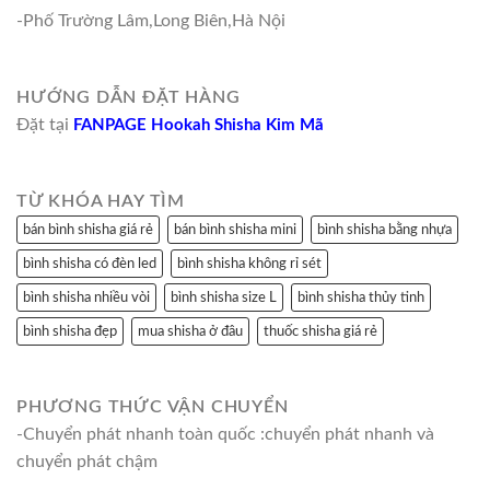
-Phố Trường Lâm,Long Biên,Hà Nội
HƯỚNG DẪN ĐẶT HÀNG
Đặt tại
FANPAGE Hookah Shisha Kim Mã
TỪ KHÓA HAY TÌM
bán bình shisha giá rẻ
bán bình shisha mini
bình shisha bằng nhựa
bình shisha có đèn led
bình shisha không rỉ sét
bình shisha nhiều vòi
bình shisha size L
bình shisha thủy tinh
bình shisha đẹp
mua shisha ở đâu
thuốc shisha giá rẻ
PHƯƠNG THỨC VẬN CHUYỂN
-Chuyển phát nhanh toàn quốc :chuyển phát nhanh và
chuyển phát chậm