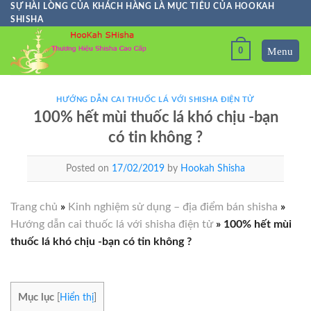
Skip
SỰ HÀI LÒNG CỦA KHÁCH HÀNG LÀ MỤC TIÊU CỦA HOOKAH
SHISHA
to
content
0
HƯỚNG DẪN CAI THUỐC LÁ VỚI SHISHA ĐIỆN TỬ
100% hết mùi thuốc lá khó chịu -bạn
có tin không ?
Posted on
17/02/2019
by
Hookah Shisha
Trang chủ
»
Kinh nghiệm sử dụng – địa điểm bán shisha
»
Hướng dẫn cai thuốc lá với shisha điện tử
»
100% hết mùi
thuốc lá khó chịu -bạn có tin không ?
Mục lục
[
Hiển thị
]