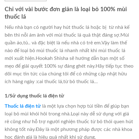
Chỉ với vài bước đơn giản là loại bỏ 100% mùi
thuốc lá
Nếu nhà bạn có người hay hút thuốc lá hoặc bị từ nhà kế
bên thì nỗi ám ảnh với mùi thuốc lá quả thật đáng sợ.Mùi
quần áo,tủ.. và đặc biệt là nếu nhà có trẻ em.Vậy làm thế
nào để loại bỏ mùi thuốc lá nhanh nhất khi mùi thuốc lá
mới xuất hiện.Hookah Shisha sẽ hướng dẫn bạn một số
mẹo để giải quyết 100% sự đáng ghét này.Hãy tiếp tục theo
dõi mục tin tức của chúng tôi để có những cập nhật hữu
ích hàng ngày :cai thuốc lá,từ bỏ thuốc lá…
1/Sử dụng thuốc lá điện tử
Thuốc lá điện tử
là một lựa chọn hợp túi tiền để giúp bạn
loại bỏ mùi khói hôi trong nhà.Loại này dễ sử dụng với giá
rẻ cũng như hỗ trợ người nghiện thuốc từ bỏ thói quen hút
không tốt này.Đây là một phương pháp được các nhà khoa
học đánh giá là hiệu quả nhất khi sử dụng.