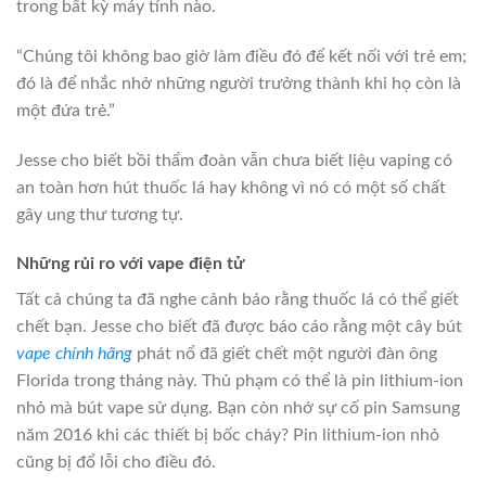
trong bất kỳ máy tính nào.
“Chúng tôi không bao giờ làm điều đó để kết nối với trẻ em;
đó là để nhắc nhở những người trưởng thành khi họ còn là
một đứa trẻ.”
Jesse cho biết bồi thẩm đoàn vẫn chưa biết liệu vaping có
an toàn hơn hút thuốc lá hay không vì nó có một số chất
gây ung thư tương tự.
Những rủi ro với vape điện tử
Tất cả chúng ta đã nghe cảnh báo rằng thuốc lá có thể giết
chết bạn. Jesse cho biết đã được báo cáo rằng một cây bút
vape chính hãng
phát nổ đã giết chết một người đàn ông
Florida trong tháng này. Thủ phạm có thể là pin lithium-ion
nhỏ mà bút vape sử dụng. Bạn còn nhớ sự cố pin Samsung
năm 2016 khi các thiết bị bốc cháy? Pin lithium-ion nhỏ
cũng bị đổ lỗi cho điều đó.