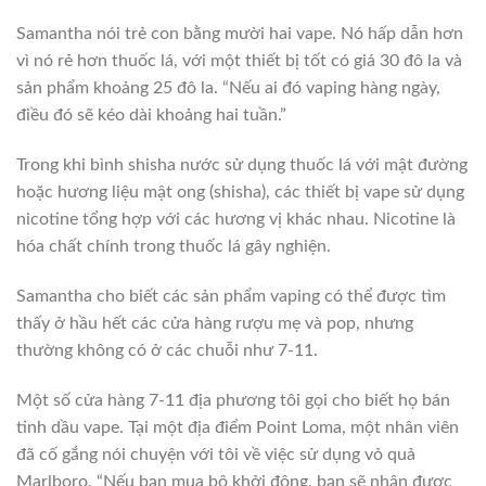
Samantha nói trẻ con bằng mười hai vape. Nó hấp dẫn hơn
vì nó rẻ hơn thuốc lá, với một thiết bị tốt có giá 30 đô la và
sản phẩm khoảng 25 đô la. “Nếu ai đó vaping hàng ngày,
điều đó sẽ kéo dài khoảng hai tuần.”
Trong khi bình shisha nước sử dụng thuốc lá với mật đường
hoặc hương liệu mật ong (shisha), các thiết bị vape sử dụng
nicotine tổng hợp với các hương vị khác nhau. Nicotine là
hóa chất chính trong thuốc lá gây nghiện.
Samantha cho biết các sản phẩm vaping có thể được tìm
thấy ở hầu hết các cửa hàng rượu mẹ và pop, nhưng
thường không có ở các chuỗi như 7-11.
Một số cửa hàng 7-11 địa phương tôi gọi cho biết họ bán
tinh dầu vape. Tại một địa điểm Point Loma, một nhân viên
đã cố gắng nói chuyện với tôi về việc sử dụng vỏ quả
Marlboro. “Nếu bạn mua bộ khởi động, bạn sẽ nhận được