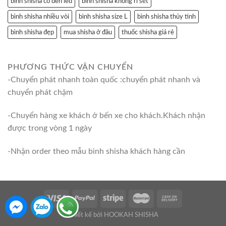
bình shisha có đèn led
bình shisha không rỉ sét
bình shisha nhiều vòi
bình shisha size L
bình shisha thủy tinh
bình shisha đẹp
mua shisha ở đâu
thuốc shisha giá rẻ
PHƯƠNG THỨC VẬN CHUYỂN
-Chuyển phát nhanh toàn quốc :chuyển phát nhanh và
chuyển phát chậm
-Chuyển hàng xe khách ở bến xe cho khách.Khách nhận
được trong vòng 1 ngày
-Nhận order theo mẫu bình shisha khách hàng cần
Thiết kế bởi HOOKAH SHISHA