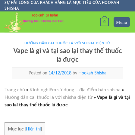
Skip
SỰ HÀI LÒNG CỦA KHÁCH HÀNG LÀ MỤC TIÊU CỦA HOOKAH
SHISHA
to
content
0
HƯỚNG DẪN CAI THUỐC LÁ VỚI SHISHA ĐIỆN TỬ
Vape là gì và tại sao lại thay thế thuốc
lá được
Posted on
14/12/2018
by
Hookah Shisha
Trang chủ
»
Kinh nghiệm sử dụng – địa điểm bán shisha
»
Hướng dẫn cai thuốc lá với shisha điện tử
»
Vape là gì và tại
sao lại thay thế thuốc lá được
Mục lục
[
Hiển thị
]