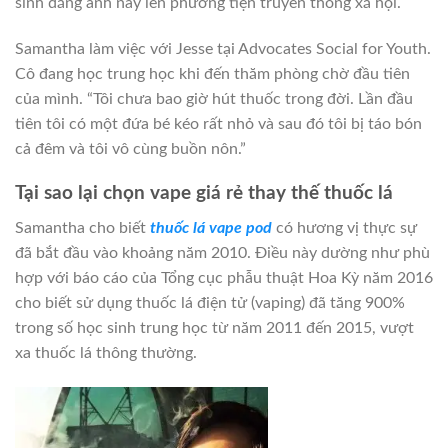
sinh đăng ảnh này lên phương tiện truyền thông xã hội.
Samantha làm việc với Jesse tại Advocates Social for Youth.
Cô đang học trung học khi đến thăm phòng chờ đầu tiên
của mình. “Tôi chưa bao giờ hút thuốc trong đời. Lần đầu
tiên tôi có một đứa bé kéo rất nhỏ và sau đó tôi bị táo bón
cả đêm và tôi vô cùng buồn nôn.”
Tại sao lại chọn vape giá rẻ thay thế thuốc lá
Samantha cho biết
thuốc lá vape pod
có hương vị thực sự
đã bắt đầu vào khoảng năm 2010. Điều này dường như phù
hợp với báo cáo của Tổng cục phẫu thuật Hoa Kỳ năm 2016
cho biết sử dụng thuốc lá điện tử (vaping) đã tăng 900%
trong số học sinh trung học từ năm 2011 đến 2015, vượt
xa thuốc lá thông thường.