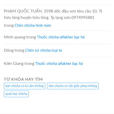
PHẠM QUỐC TUẤN. 359B dốc đầu sơn khu cầu 10. Tt
hữu lũng huyện hữu lũng. Tp lạng sơn.0974995881
trong
Chén shisha hình núm
Minh quang
trong
Thuốc shisha alfakher bạc hà
Dũng
trong
Chén sứ shisha loại to
Kiên Giang
trong
Thuốc shisha alfakher bạc hà
TỪ KHÓA HAY TÌM
bán shisha có bị cấm không
bán shisha có cần giấy phép không
quán bar shisha